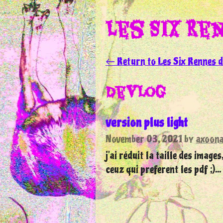
Les Six Re
←
Return to Les Six Rennes d
Devlog
version plus light
November 03, 2021
by
axoon
j'ai réduit la taille des image
ceuz qui preferent les pdf ;)...