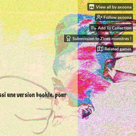
View all by axoona
Follow axoona
Add To Collection
Submission to Zines monstres !
Related games
aussi une version bookle, pour