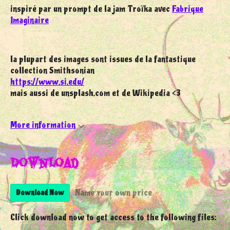
inspiré par un prompt de la jam Troïka avec
Fabrique
Imaginaire
la plupart des images sont issues de la fantastique
collection Smithsonian
https://www.si.edu/
mais aussi de unsplash.com et de Wikipedia <3
More information
Download
Name your own price
Download Now
Click download now to get access to the following files: