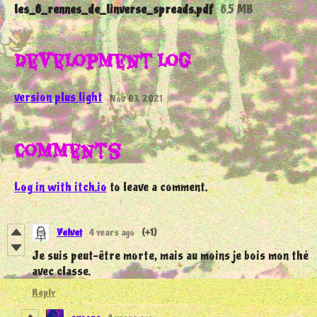
les_6_rennes_de_linverse_spreads.pdf
6.5 MB
Development log
version plus light
Nov 03, 2021
Comments
Log in with itch.io
to leave a comment.
Velvet
4 years ago
(+1)
Je suis peut-être morte, mais au moins je bois mon thé
avec classe.
Reply