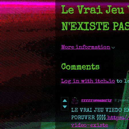
Le Vrai Jeu
N'EXISTE PAS 
More information
Comments
Log in with itch.io
to l
rrrrroseazerty
2 years
LE VRAI JEU VIEDO E
PORUVER §§§§
https:/
video-existe