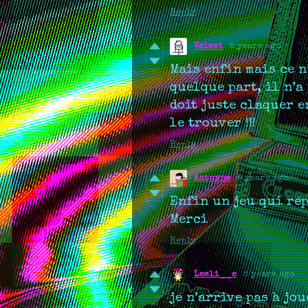
Reply
Velvet
5 years ago
Mais enfin mais ce n’
quelque part, il n’a 
doit juste claquer 
le trouver !!!
Reply
Antoyne
5 years ago
Enfin un jeu qui rép
Merci
Reply
Lesli__e
5 years ago
je n’arrive pas à jo