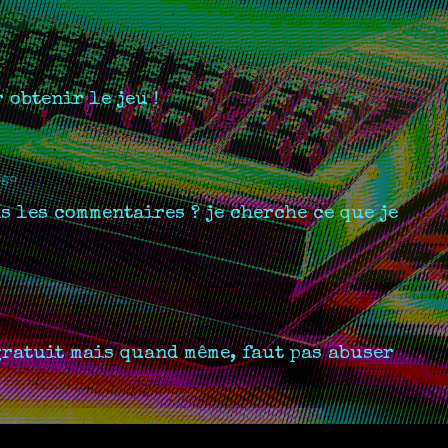
r obtenir le jeu !
ago
 les commentaires ? je cherche ce que je
gratuit mais quand même, faut pas abuser