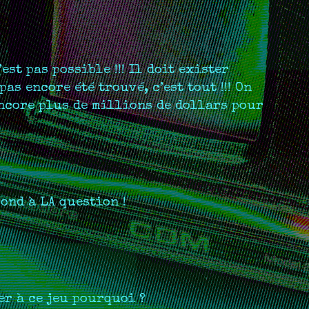
est pas possible !!! Il doit exister
pas encore été trouvé, c’est tout !!! On
encore plus de millions de dollars pour
ond à LA question !
uer à ce jeu pourquoi ?