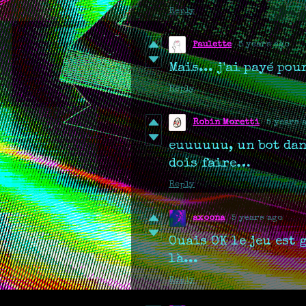
Reply
Paulette
5 years ago
Mais... j'ai payé pou
Reply
Robin Moretti
5 years 
euuuuuu, un bot dans
dois faire…
Reply
axoona
5 years ago
Ouais OK le jeu est 
là...
Reply