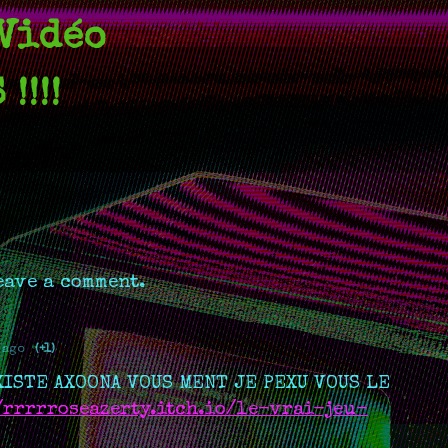
 Vidéo
!!!!
eave a comment.
 ago
(+1)
XISTE AXOONA VOUS MENT JE PEXU VOUS LE
/rrrrroseazerty.itch.io/le-vrai-jeu-