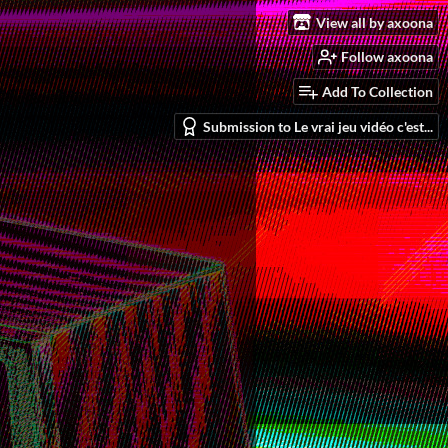
View all by axoona
Follow axoona
Add To Collection
Submission to Le vrai jeu vidéo c'est...