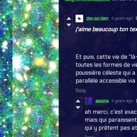
dan qui dam
4 years ago
j'aime beaucoup ton tex
Et puis, cette vie de "là
toutes les formes de vi
poussière céleste qui a
parallèle accessible via 
Reply
axoona
4 years ago
ah merci, c'est exa
mais qui paraissent
qui y prêtent pas a