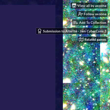
View all by axoona
Follow axoona
Add To Collection
Submission to Altérité - Jam CyberConv 3
Related games