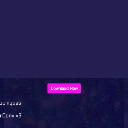
Download Now
sophiques
erConv v3