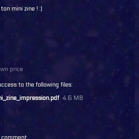
on mini zine ! :)
wn price
cess to the following files:
ni_zine_impression.pdf
4.6 MB
a comment.