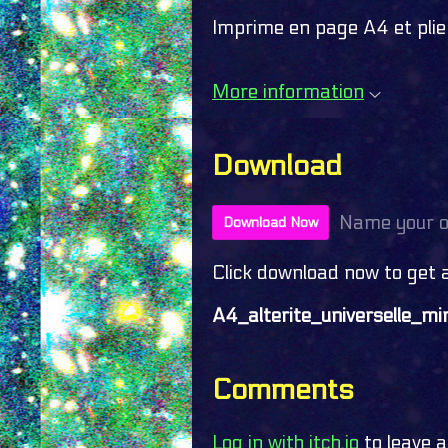
Imprime en page A4 et plie t
More information
Download
Name your o
Download Now
Click download now to get ac
A4_alterite_universelle_mi
Comments
Log in with itch.io
to leave 